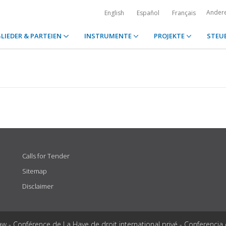
Ander
English
Español
Français
LIEDER & PARTEIEN
INSTRUMENTE
PROJEKTE
STEU
Calls for Tender
Sitemap
Disclaimer
aw - Conférence de La Haye de droit international privé - Conferencia