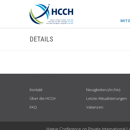
MITG
DETAILS
USEFUL LINKS
Kontakt
Neuigkeiten (Archiv)
Über die HCCH
Letzte Aktualisierungen
FAQ
Vakanzen
Hague Conference on Private International L