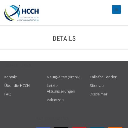
#transl
DETAILS
USEFUL LINKS
Kontakt
Neuigkeiten (Archiv)
Calls for Tender
Über die HCCH
Letzte
Sitemap
Aktualisierungen
FAQ
Disclaimer
Vakanzen
GET CONNECTED