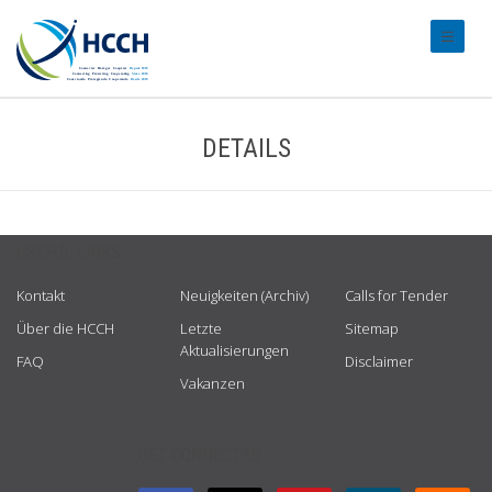
#transl
DETAILS
USEFUL LINKS
Kontakt
Neuigkeiten (Archiv)
Calls for Tender
Über die HCCH
Letzte
Sitemap
Aktualisierungen
FAQ
Disclaimer
Vakanzen
GET CONNECTED