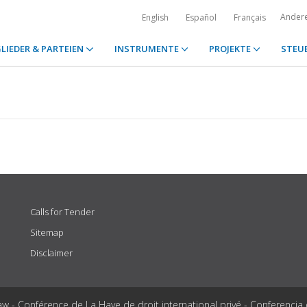
Ander
English
Español
Français
LIEDER & PARTEIEN
INSTRUMENTE
PROJEKTE
STEU
Calls for Tender
Sitemap
Disclaimer
aw - Conférence de La Haye de droit international privé - Conferencia