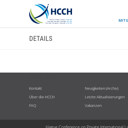
MITG
DETAILS
USEFUL LINKS
Kontakt
Neuigkeiten (Archiv)
Über die HCCH
Letzte Aktualisierungen
FAQ
Vakanzen
Hague Conference on Private International L