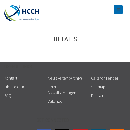
#transl
DETAILS
USEFUL LINKS
Kontakt
Neuigkeiten (Archiv)
Calls for Tender
Über die HCCH
Letzte
Sitemap
Aktualisierungen
FAQ
Disclaimer
Vakanzen
GET CONNECTED