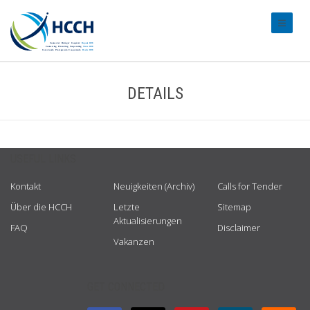
#transl
DETAILS
USEFUL LINKS
Kontakt
Neuigkeiten (Archiv)
Calls for Tender
Über die HCCH
Letzte
Sitemap
Aktualisierungen
FAQ
Disclaimer
Vakanzen
GET CONNECTED