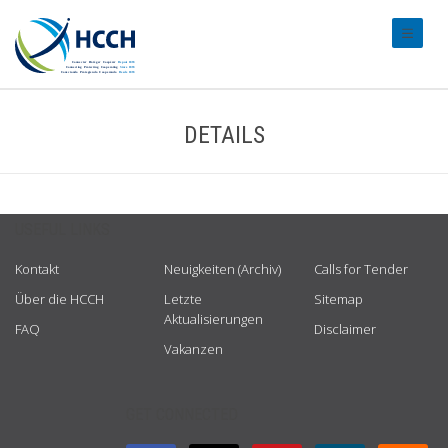
#transl
DETAILS
USEFUL LINKS
Kontakt
Neuigkeiten (Archiv)
Calls for Tender
Über die HCCH
Letzte
Sitemap
Aktualisierungen
FAQ
Disclaimer
Vakanzen
GET CONNECTED