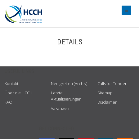
#transl
DETAILS
USEFUL LINKS
Kontakt
Neuigkeiten (Archiv)
Calls for Tender
Über die HCCH
Letzte
Sitemap
Aktualisierungen
FAQ
Disclaimer
Vakanzen
GET CONNECTED