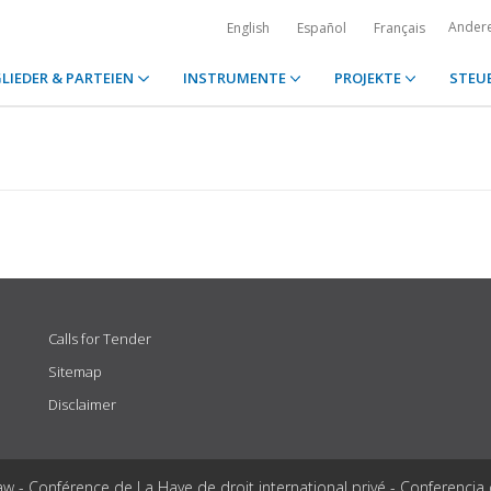
Ander
English
Español
Français
LIEDER & PARTEIEN
INSTRUMENTE
PROJEKTE
STEU
Calls for Tender
Sitemap
Disclaimer
aw - Conférence de La Haye de droit international privé - Conferencia