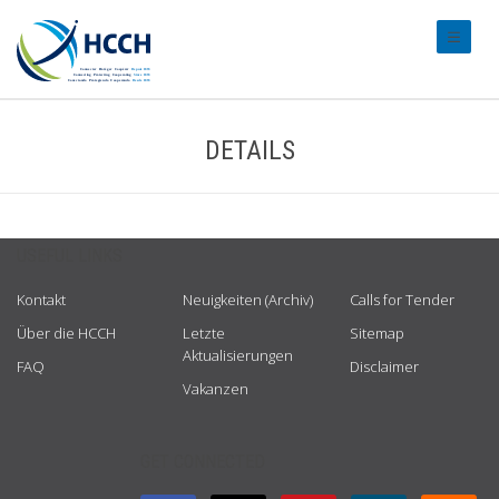
#transl
DETAILS
USEFUL LINKS
Kontakt
Neuigkeiten (Archiv)
Calls for Tender
Über die HCCH
Letzte
Sitemap
Aktualisierungen
FAQ
Disclaimer
Vakanzen
GET CONNECTED