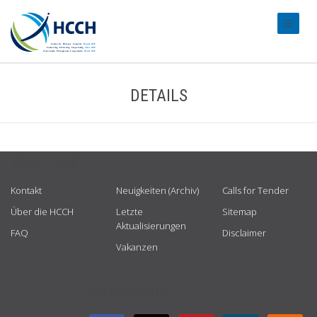
#transl
DETAILS
USEFUL LINKS
Kontakt
Neuigkeiten (Archiv)
Calls for Tender
Über die HCCH
Letzte
Sitemap
Aktualisierungen
FAQ
Disclaimer
Vakanzen
GET CONNECTED