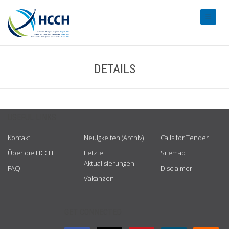
#transl
DETAILS
USEFUL LINKS
Kontakt
Neuigkeiten (Archiv)
Calls for Tender
Über die HCCH
Letzte
Sitemap
Aktualisierungen
FAQ
Disclaimer
Vakanzen
GET CONNECTED