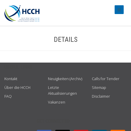
#transl
DETAILS
USEFUL LINKS
Kontakt
Neuigkeiten (Archiv)
Calls for Tender
Über die HCCH
Letzte
Sitemap
Aktualisierungen
FAQ
Disclaimer
Vakanzen
GET CONNECTED