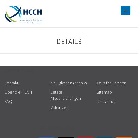
#transl
DETAILS
USEFUL LINKS
Kontakt
Neuigkeiten (Archiv)
Calls for Tender
Über die HCCH
Letzte
Sitemap
Aktualisierungen
FAQ
Disclaimer
Vakanzen
GET CONNECTED