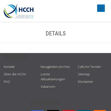
#transl
DETAILS
USEFUL LINKS
Kontakt
Neuigkeiten (Archiv)
Calls for Tender
Über die HCCH
Letzte
Sitemap
Aktualisierungen
FAQ
Disclaimer
Vakanzen
GET CONNECTED