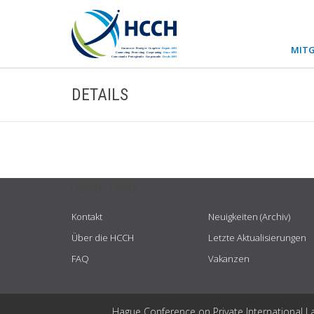
MITG
DETAILS
USEFUL LINKS
Kontakt
Neuigkeiten (Archiv)
Über die HCCH
Letzte Aktualisierungen
FAQ
Vakanzen
Hague Conference on Private International L