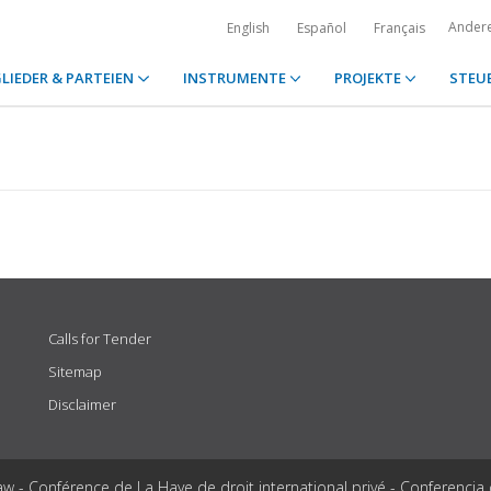
Ander
English
Español
Français
LIEDER & PARTEIEN
INSTRUMENTE
PROJEKTE
STEU
Calls for Tender
Sitemap
Disclaimer
aw - Conférence de La Haye de droit international privé - Conferencia