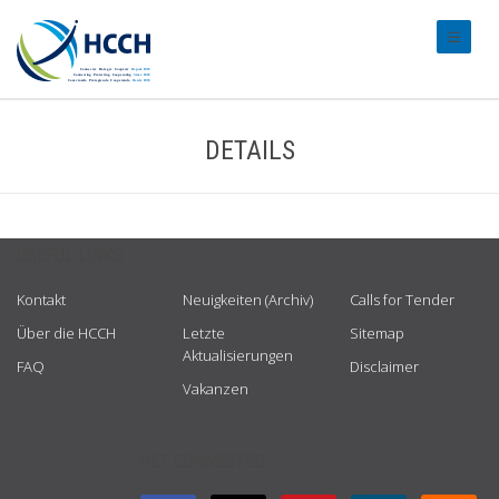
#transl
DETAILS
USEFUL LINKS
Kontakt
Neuigkeiten (Archiv)
Calls for Tender
Über die HCCH
Letzte
Sitemap
Aktualisierungen
FAQ
Disclaimer
Vakanzen
GET CONNECTED