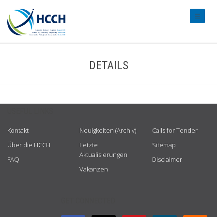
#transl
DETAILS
USEFUL LINKS
Kontakt
Neuigkeiten (Archiv)
Calls for Tender
Über die HCCH
Letzte
Sitemap
Aktualisierungen
FAQ
Disclaimer
Vakanzen
GET CONNECTED