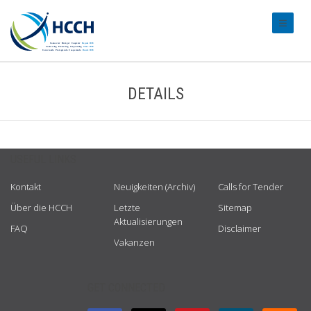
#transl
DETAILS
USEFUL LINKS
Kontakt
Neuigkeiten (Archiv)
Calls for Tender
Über die HCCH
Letzte
Sitemap
Aktualisierungen
FAQ
Disclaimer
Vakanzen
GET CONNECTED