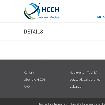
MITG
DETAILS
USEFUL LINKS
Kontakt
Neuigkeiten (Archiv)
Über die HCCH
Letzte Aktualisierungen
FAQ
Vakanzen
Hague Conference on Private International L