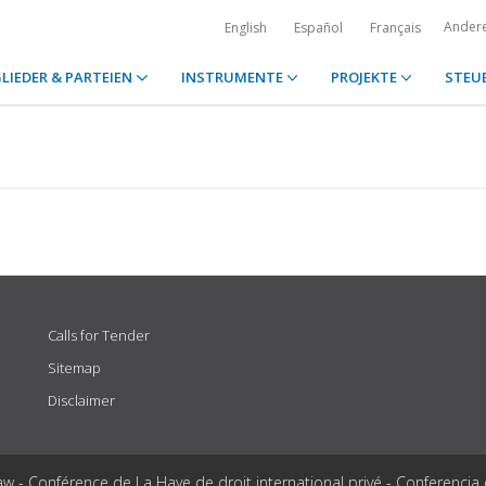
Ander
English
Español
Français
LIEDER & PARTEIEN
INSTRUMENTE
PROJEKTE
STEU
Calls for Tender
Sitemap
Disclaimer
aw - Conférence de La Haye de droit international privé - Conferencia