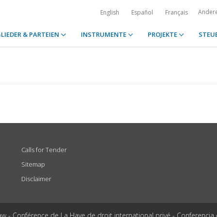
Ander
English
Español
Français
LIEDER & PARTEIEN
INSTRUMENTE
PROJEKTE
STEU
Calls for Tender
Sitemap
Disclaimer
aw - Conférence de La Haye de droit international privé - Conferencia