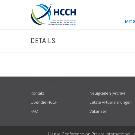
MITG
DETAILS
USEFUL LINKS
Kontakt
Neuigkeiten (Archiv)
Über die HCCH
Letzte Aktualisierungen
FAQ
Vakanzen
Hague Conference on Private International L