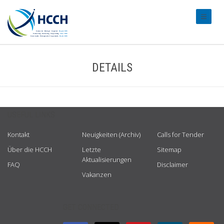
#transl
DETAILS
USEFUL LINKS
Kontakt
Neuigkeiten (Archiv)
Calls for Tender
Über die HCCH
Letzte
Sitemap
Aktualisierungen
FAQ
Disclaimer
Vakanzen
GET CONNECTED