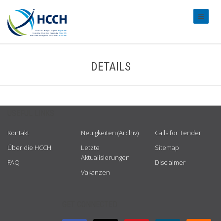
#transl
DETAILS
USEFUL LINKS
Kontakt
Neuigkeiten (Archiv)
Calls for Tender
Über die HCCH
Letzte
Sitemap
Aktualisierungen
FAQ
Disclaimer
Vakanzen
GET CONNECTED