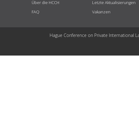
Über die HCCH
Letzte Aktualisierungen
FAQ
Vakanzen
Hague Conference on Private International L