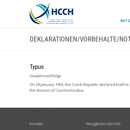
MITG
DEKLARATIONEN/VORBEHALTE/NOT
Typus
Staatennachfolge
On 28 January 1993, the Czech Republic declared itself 
the division of Czechoslovakia.
USEFUL LINKS
Kontakt
Neuigkeiten (Archiv)