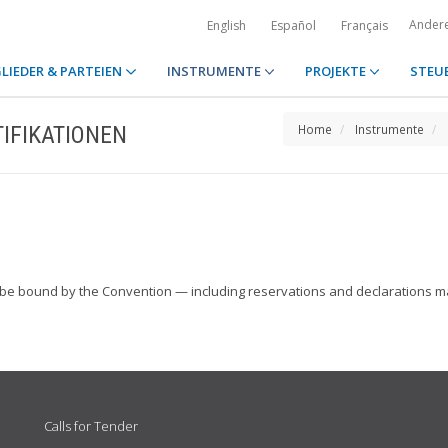
Ander
English
Español
Français
LIEDER & PARTEIEN
INSTRUMENTE
PROJEKTE
STEU
IFIKATIONEN
Home
Instrumente
to be bound by the Convention — including reservations and declarations 
Calls for Tender