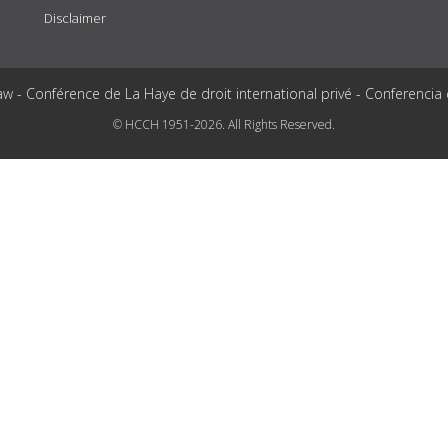
Disclaimer
aw - Conférence de La Haye de droit international privé - Conferencia
© HCCH 1951-2026. All Rights Reserved.