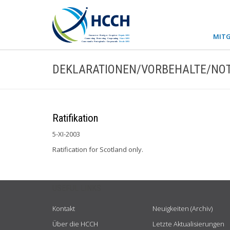
MITG
DEKLARATIONEN/VORBEHALTE/NOT
Ratifikation
5-XI-2003
Ratification for Scotland only.
USEFUL LINKS
Kontakt
Neuigkeiten (Archiv)
Über die HCCH
Letzte Aktualisierungen