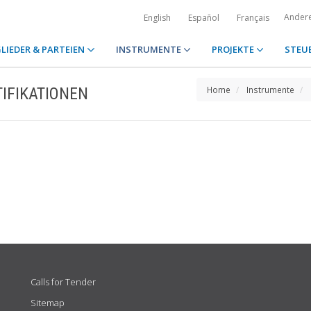
Ander
English
Español
Français
LIEDER & PARTEIEN
INSTRUMENTE
PROJEKTE
STEU
IFIKATIONEN
Home
Instrumente
Calls for Tender
Sitemap