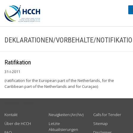
#
DEKLARATIONEN/VORBEHALTE/NOTIFIKATI
Ratifikation
31-I-2011
(ratification for the European part of the Netherlands, for the
Caribbean part of the Netherlands and for Curaçao)
USEFUL LINKS
Kontakt
Neuigkeiten (Archiv)
Calls for Tender
Über die HCCH
Letzte
Sitemap
Aktualisierungen
FAQ
Disclaimer