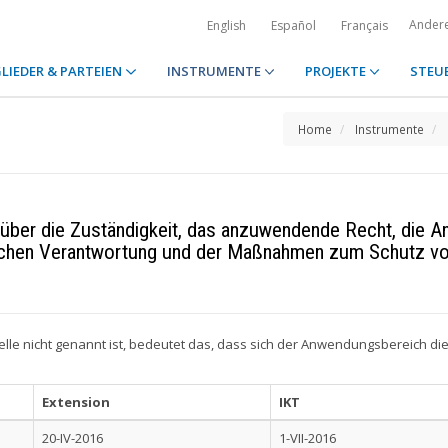
Ander
English
Español
Français
LIEDER & PARTEIEN
INSTRUMENTE
PROJEKTE
STEU
Home
Instrumente
ber die Zuständigkeit, das anzuwendende Recht, die An
lichen Verantwortung und der Maßnahmen zum Schutz vo
elle nicht genannt ist, bedeutet das, dass sich der Anwendungsbereich d
Extension
IKT
20-IV-2016
1-VII-2016