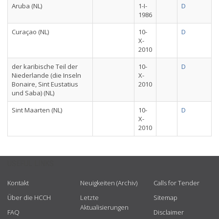
Aruba (NL)
1-I-
D
1986
Curaçao (NL)
10-
D
X-
2010
der karibische Teil der
10-
D
Niederlande (die Inseln
X-
Bonaire, Sint Eustatius
2010
und Saba) (NL)
Sint Maarten (NL)
10-
D
X-
2010
USEFUL LINKS
Kontakt
Neuigkeiten (Archiv)
Calls for Tender
Über die HCCH
Letzte
Sitemap
Aktualisierungen
FAQ
Disclaimer