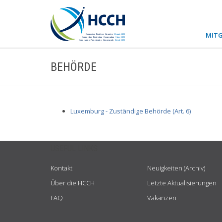
MITG
BEHÖRDE
Luxemburg - Zuständige Behörde (Art. 6)
USEFUL LINKS
Kontakt
Neuigkeiten (Archiv)
Über die HCCH
Letzte Aktualisierungen
FAQ
Vakanzen