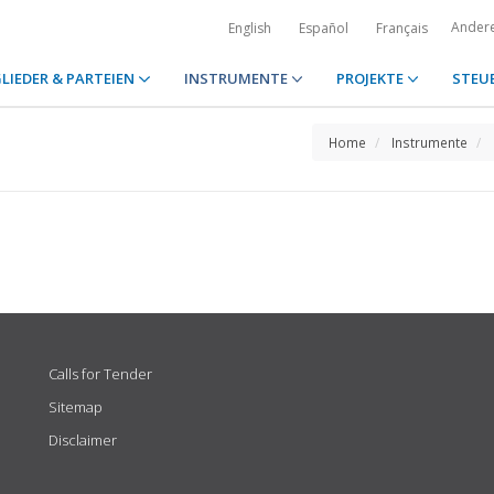
Ander
English
Español
Français
LIEDER & PARTEIEN
INSTRUMENTE
PROJEKTE
STEU
Home
Instrumente
Calls for Tender
Sitemap
Disclaimer