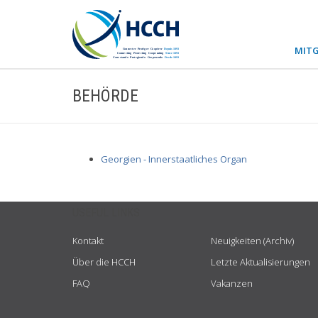
MITG
BEHÖRDE
Georgien - Innerstaatliches Organ
USEFUL LINKS
Kontakt
Neuigkeiten (Archiv)
Über die HCCH
Letzte Aktualisierungen
FAQ
Vakanzen