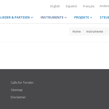
Ander
English
Español
Français
LIEDER & PARTEIEN
INSTRUMENTE
PROJEKTE
STEU
Home
Instrumente
Calls for Tender
Sitemap
Disclaimer