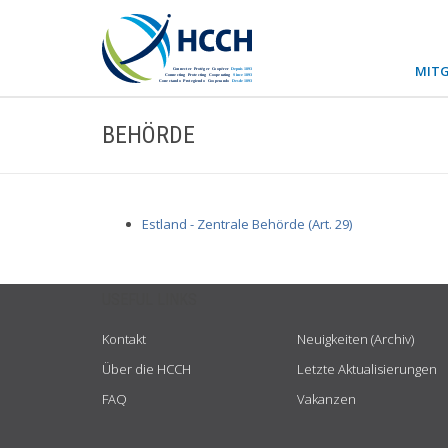
MITG
BEHÖRDE
Estland - Zentrale Behörde (Art. 29)
USEFUL LINKS
Kontakt
Neuigkeiten (Archiv)
Über die HCCH
Letzte Aktualisierungen
FAQ
Vakanzen