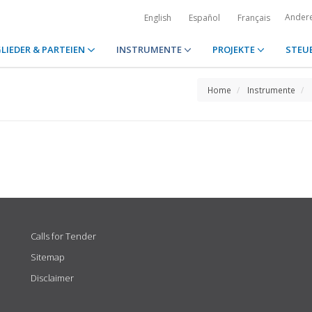
Ander
English
Español
Français
LIEDER & PARTEIEN
INSTRUMENTE
PROJEKTE
STEU
Home
Instrumente
Calls for Tender
Sitemap
Disclaimer