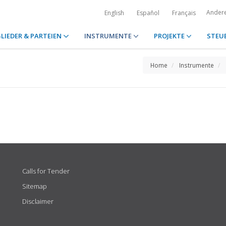
Ander
English
Español
Français
LIEDER & PARTEIEN
INSTRUMENTE
PROJEKTE
STEU
Home
Instrumente
Calls for Tender
Sitemap
Disclaimer