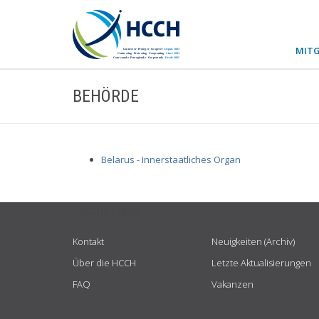
MITG
BEHÖRDE
Belarus - Innerstaatliches Organ
USEFUL LINKS
Kontakt
Neuigkeiten (Archiv)
Über die HCCH
Letzte Aktualisierungen
FAQ
Vakanzen