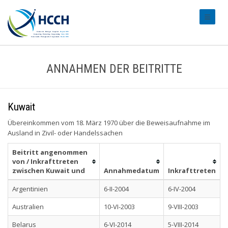
#transl
ANNAHMEN DER BEITRITTE
Kuwait
Übereinkommen vom 18. März 1970 über die Beweisaufnahme im
Ausland in Zivil- oder Handelssachen
Beitritt angenommen
von / Inkrafttreten
zwischen Kuwait und
Annahmedatum
Inkrafttreten
Argentinien
6-II-2004
6-IV-2004
Australien
10-VI-2003
9-VIII-2003
Belarus
6-VI-2014
5-VIII-2014