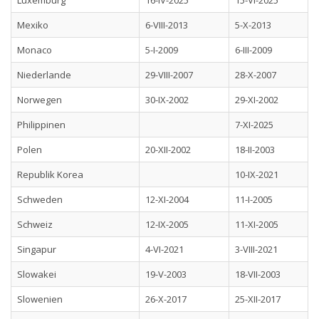
Luxemburg
16-IV-2025
15-VI-2025
Mexiko
6-VIII-2013
5-X-2013
Monaco
5-I-2009
6-III-2009
Niederlande
29-VIII-2007
28-X-2007
Norwegen
30-IX-2002
29-XI-2002
Philippinen
7-XI-2025
Polen
20-XII-2002
18-II-2003
Republik Korea
10-IX-2021
Schweden
12-XI-2004
11-I-2005
Schweiz
12-IX-2005
11-XI-2005
Singapur
4-VI-2021
3-VIII-2021
Slowakei
19-V-2003
18-VII-2003
Slowenien
26-X-2017
25-XII-2017