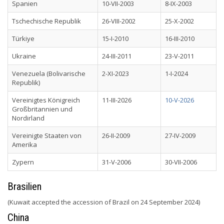
Spanien
10-VII-2003
8-IX-2003
Tschechische Republik
26-VIII-2002
25-X-2002
Türkiye
15-I-2010
16-III-2010
Ukraine
24-III-2011
23-V-2011
Venezuela (Bolivarische
2-XI-2023
1-I-2024
Republik)
Vereinigtes Königreich
11-III-2026
10-V-2026
Großbritannien und
Nordirland
Vereinigte Staaten von
26-II-2009
27-IV-2009
Amerika
Zypern
31-V-2006
30-VII-2006
Brasilien
(Kuwait accepted the accession of Brazil on 24 September 2024)
China