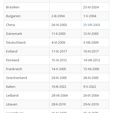
Brasilien
23-XI-2024
Bulgarien
2-III-2004
1-V-2004
China
26-VI-2003
25-VIII-2003
Dänemark
11-II-2003
12-IV-2003
Deutschland
4-VI-2009
3-VIII-2009
Estland
11-IX-2017
10-XI-2017
Finnland
15-VI-2012
14-VIII-2012
Frankreich
14-X-2005
13-XII-2005
Griechenland
29-IX-2005
28-XI-2005
Italien
10-III-2022
9-V-2022
Lettland
28-VII-2004
26-IX-2004
Litauen
28-II-2019
29-IV-2019