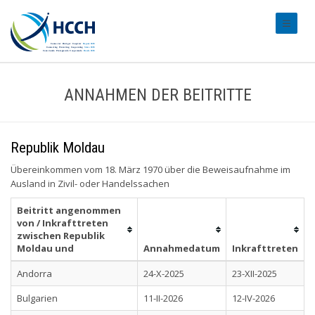
#transl
ANNAHMEN DER BEITRITTE
Republik Moldau
Übereinkommen vom 18. März 1970 über die Beweisaufnahme im
Ausland in Zivil- oder Handelssachen
Beitritt angenommen
von / Inkrafttreten
zwischen Republik
Moldau und
Annahmedatum
Inkrafttreten
Andorra
24-X-2025
23-XII-2025
Bulgarien
11-II-2026
12-IV-2026