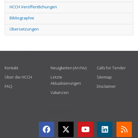
HCCH Veröffentlichungen
Bibliographie
Übersetzungen
USEFUL LINKS
Kontakt
Neuigkeiten (Archiv)
Calls for Tender
Über die HCCH
Letzte
Sitemap
Aktualisierungen
FAQ
Disclaimer
Vakanzen
GET CONNECTED