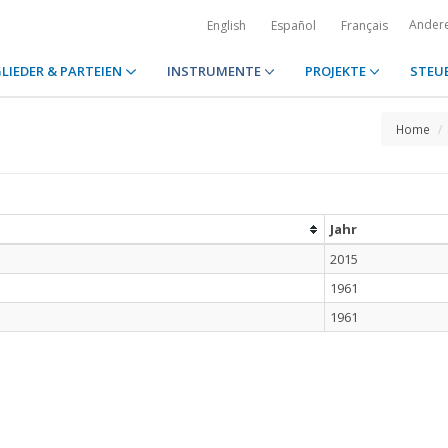
Ander
English
Español
Français
LIEDER & PARTEIEN
INSTRUMENTE
PROJEKTE
STEU
Home
Jahr
2015
1961
1961