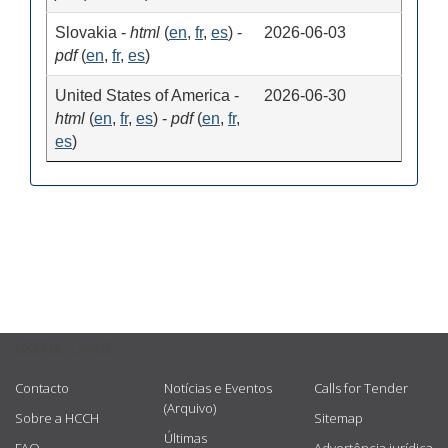
USEFUL LINKS
Contacto
Notícias e Eventos
Calls for Tender
(Arquivo)
Sobre a HCCH
Sitemap
Últimas