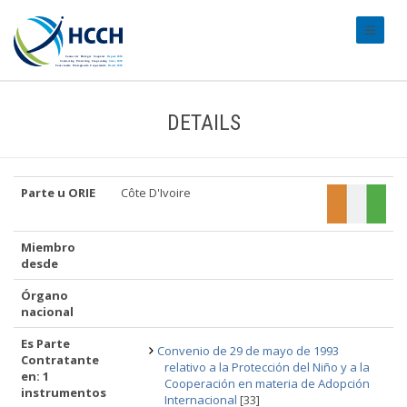
#transl
DETAILS
Parte u ORIE
Côte D'Ivoire
Miembro
desde
Órgano
nacional
Es Parte
Convenio de 29 de mayo de 1993
Contratante
relativo a la Protección del Niño y a la
en: 1
Cooperación en materia de Adopción
instrumentos
Internacional
[33]