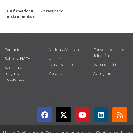
Ha firmado: 0
Sin resultado.
instrumentos
USEFUL LINKS
Contacto
Noticias (Archivo)
Convocatorias de
licitación
Sobre la HCCH
Últimas
actualizaciones
Mapa del sitio
Sección de
preguntas
Vacantes
Aviso jurídico
frecuentes
GET CONNECTED
Hague Conference on Private International Law - Conférence de La