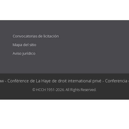
Convocatorias de licitación
Mapa del sitio
Aviso jurídico
aw - Conférence de La Haye de droit international privé - Conferencia
© HCCH 1951-2026. All Rights Reserved.