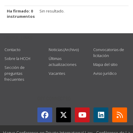
Ha firmado: 0
Sin resultado.
instrumentos
USEFUL LINKS
Contacto
Noticias (Archivo)
Convocatorias de
licitación
Sobre la HCCH
Últimas
actualizaciones
Mapa del sitio
Sección de
preguntas
Vacantes
Aviso jurídico
frecuentes
GET CONNECTED
Hague Conference on Private International Law - Conférence de La