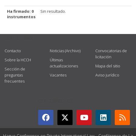
Ha firmado: 0
Sin resultado.
instrumentos
USEFUL LINKS
Contacto
Noticias (Archivo)
Convocatorias de
licitación
Sobre la HCCH
Últimas
actualizaciones
Mapa del sitio
Sección de
preguntas
Vacantes
Aviso jurídico
frecuentes
GET CONNECTED
Hague Conference on Private International Law - Conférence de La