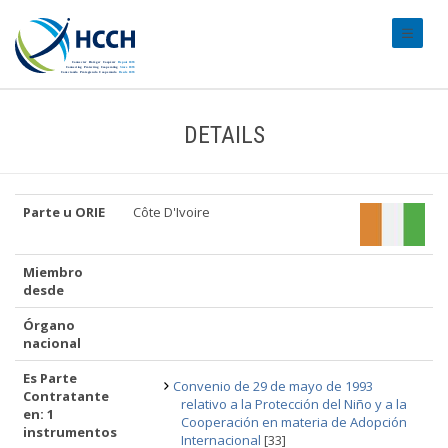
#transl
DETAILS
Parte u ORIE
Côte D'Ivoire
Miembro
desde
Órgano
nacional
Es Parte
Convenio de 29 de mayo de 1993
Contratante
relativo a la Protección del Niño y a la
en: 1
Cooperación en materia de Adopción
instrumentos
Internacional
[33]