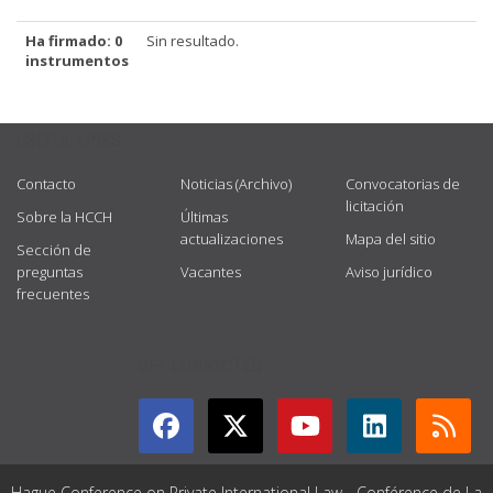
Ha firmado: 0
Sin resultado.
instrumentos
USEFUL LINKS
Contacto
Noticias (Archivo)
Convocatorias de
licitación
Sobre la HCCH
Últimas
actualizaciones
Mapa del sitio
Sección de
preguntas
Vacantes
Aviso jurídico
frecuentes
GET CONNECTED
Hague Conference on Private International Law - Conférence de La