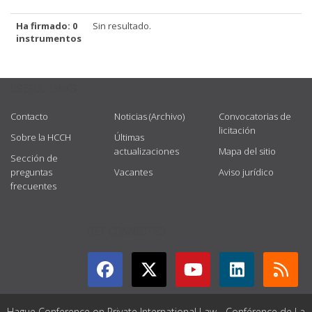
Ha firmado: 0
Sin resultado.
instrumentos
USEFUL LINKS
Contacto
Noticias (Archivo)
Convocatorias de
licitación
Sobre la HCCH
Últimas
actualizaciones
Mapa del sitio
Sección de
preguntas
Vacantes
Aviso jurídico
frecuentes
GET CONNECTED
Hague Conference on Private International Law - Conférence de La