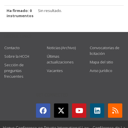
Ha firmado: 0
Sin resultado.
instrumentos
USEFUL LINKS
Contacto
Noticias (Archivo)
Convocatorias de
licitación
Sobre la HCCH
Últimas
actualizaciones
Mapa del sitio
Sección de
preguntas
Vacantes
Aviso jurídico
frecuentes
GET CONNECTED
Hague Conference on Private International Law - Conférence de La