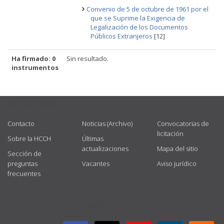
Convenio de 5 de octubre de 1961 por el
que se Suprime la Exigencia de
Legalización de los Documentos
Públicos Extranjeros
[12]
Ha firmado: 0
Sin resultado.
instrumentos
USEFUL LINKS
Contacto
Noticias (Archivo)
Convocatorias de
licitación
Sobre la HCCH
Últimas
actualizaciones
Mapa del sitio
Sección de
preguntas
Vacantes
Aviso jurídico
frecuentes
GET CONNECTED