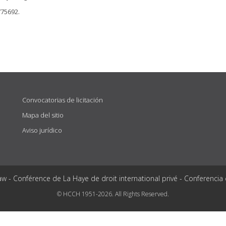
775692.
Convocatorias de licitación
Mapa del sitio
Aviso jurídico
aw - Conférence de La Haye de droit international privé - Conferencia
© HCCH 1951-2026. All Rights Reserved.