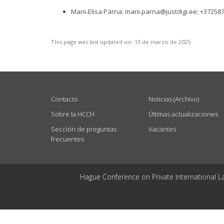
Marii-Elisa Pärna:
marii.parna@justdigi.ee
; +37258
This page was last updated on:
13 de marzo de 2025
USEFUL LINKS
Contacto
Noticias (Archivo)
Sobre la HCCH
Últimas actualizaciones
Sección de preguntas
Vacantes
frecuentes
Hague Conference on Private International L