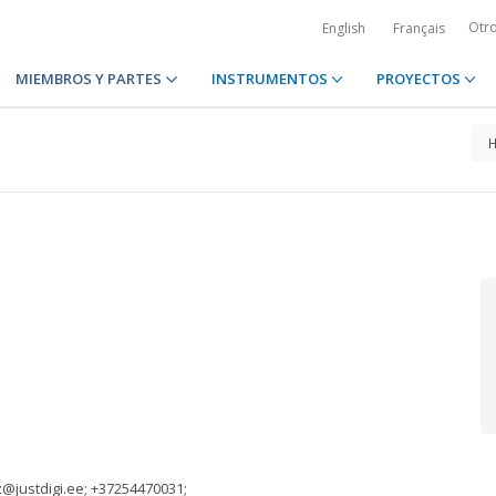
Otr
English
Français
MIEMBROS Y PARTES
INSTRUMENTOS
PROYECTOS
@justdigi.ee
; +37254470031;