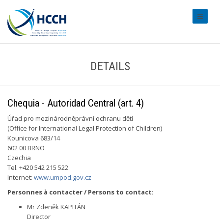
#transl
DETAILS
Chequia - Autoridad Central (art. 4)
Úřad pro mezinárodněprávní ochranu dětí
(Office for International Legal Protection of Children)
Kounicova 683/14
602 00 BRNO
Czechia
Tel. +420 542 215 522
Internet:
www.umpod.gov.cz
Personnes à contacter / Persons to contact:
Mr Zdeněk KAPITÁN
Director