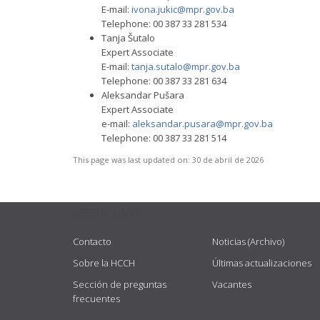
E-mail:
ivona.jukic@mpr.gov.ba
Telephone: 00 387 33 281 534
Tanja Šutalo
Expert Associate
E-mail:
tanja.sutalo@mpr.gov.ba
Telephone: 00 387 33 281 634
Aleksandar Pušara
Expert Associate
e-mail:
aleksandar.pusara@mpr.gov.ba
Telephone: 00 387 33 281 514
This page was last updated on:
30 de abril de 2026
USEFUL LINKS
Contacto
Noticias (Archivo)
Sobre la HCCH
Últimas actualizaciones
Sección de preguntas
Vacantes
frecuentes