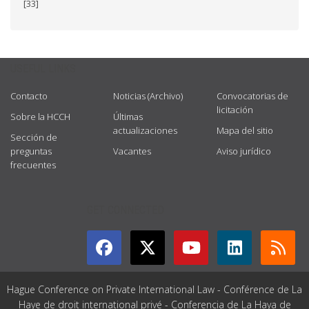
[33]
USEFUL LINKS
Contacto
Noticias (Archivo)
Convocatorias de
licitación
Sobre la HCCH
Últimas
actualizaciones
Mapa del sitio
Sección de
preguntas
Vacantes
Aviso jurídico
frecuentes
GET CONNECTED
Hague Conference on Private International Law - Conférence de La
Haye de droit international privé - Conferencia de La Haya de