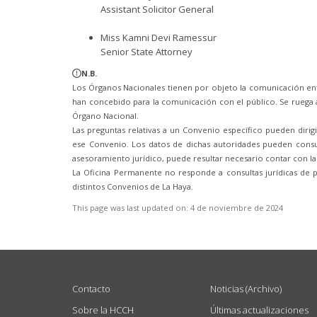
Assistant Solicitor General
Miss Kamni Devi Ramessur
Senior State Attorney
N.B.
Los Órganos Nacionales tienen por objeto la comunicación ent
han concebido para la comunicación con el público. Se ruega a
Órgano Nacional.
Las preguntas relativas a un Convenio específico pueden diri
ese Convenio. Los datos de dichas autoridades pueden consul
asesoramiento jurídico, puede resultar necesario contar con la
La Oficina Permanente no responde a consultas jurídicas de 
distintos Convenios de La Haya.
This page was last updated on:
4 de noviembre de 2024
USEFUL LINKS
Contacto
Noticias (Archivo)
Sobre la HCCH
Últimas actualizaciones