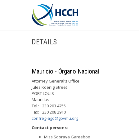
DETAILS
Mauricio - Órgano Nacional
Attorney General's Office
Jules Koenig Street
PORT LOUIS
Mauritius
Tel.: +230 203 4755
Fax: +230 208 2910
confreg-ago@govmu.org
Contact persons:
Miss Sooraya Gareeboo